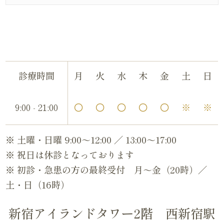
診療時間
月
火
水
木
金
土
日
9:00 - 21:00
〇
〇
〇
〇
〇
※
※
※ 土曜・日曜 9:00～12:00 ／ 13:00～17:00
※ 祝日は休診となっております
※ 初診・急患の方の最終受付 月～金（20時）／
土・日（16時）
新宿アイランドタワー2階 西新宿駅