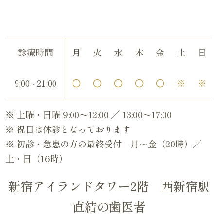
診療時間
月
火
水
木
金
土
日
9:00 - 21:00
〇
〇
〇
〇
〇
※
※
※ 土曜・日曜 9:00～12:00 ／ 13:00～17:00
※ 祝日は休診となっております
※ 初診・急患の方の最終受付 月～金（20時）／
土・日（16時）
新宿アイランドタワー2階 西新宿駅
直結の歯医者